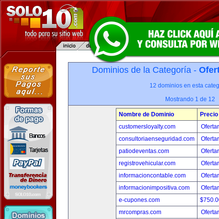
Dominios de la Categoría -
Ofer
12 dominios en esta categ
Mostrando 1 de 12
Nombre de Dominio
Precio
customersloyalty.com
Oferta
consultoriaenseguridad.com
Oferta
patiodeventas.com
Oferta
registrovehicular.com
Oferta
informacioncontable.com
Oferta
informacionimpositiva.com
Oferta
e-cupones.com
$750.
mrcompras.com
Oferta