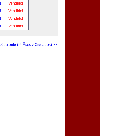
r!
Vendido!
r!
Vendido!
r!
Vendido!
r!
Vendido!
 Siguiente (PaÃ­ses y Ciudades) >>