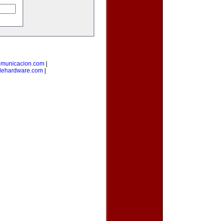
omunicacion.com
|
dehardware.com
|