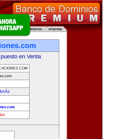
iones.com
 puesto en Venta
CACIONES.COM
nes.com
fonÃ­a
ones.com
tas