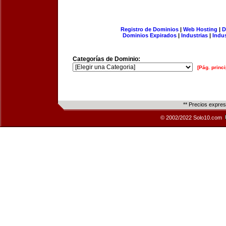
Registro de Dominios
|
Web Hosting
|
D
Dominios Expirados
|
Industrias
|
Indu
Categorías de Dominio:
[Pág. princi
** Precios expre
© 2002/2022 Solo10.com