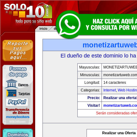
monetizartuwe
El dueño de este dominio lo ha
Mayusculas:
MONETIZARTUWE
Minusculas:
monetizartuweb.co
Longitud:
14 caracteres
Categorias:
Internet
,
Web Hostin
Precio:
Realizar una oferta
Visitar!
monetizartuweb.c
Serán consideradas ofer
Realizar una Oferta