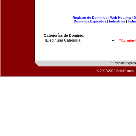
Registro de Dominios
|
Web Hosting
|
D
Dominios Expirados
|
Industrias
|
Indu
Categorías de Dominio:
[Pág. princi
** Precios expre
© 2002/2022 Solo10.com