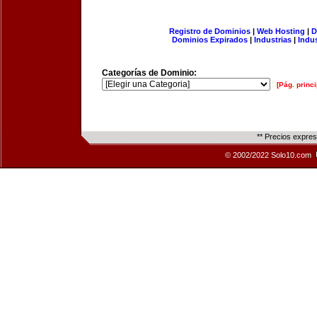
Registro de Dominios
|
Web Hosting
|
D
Dominios Expirados
|
Industrias
|
Indu
Categorías de Dominio:
[Pág. princi
** Precios expre
© 2002/2022 Solo10.com