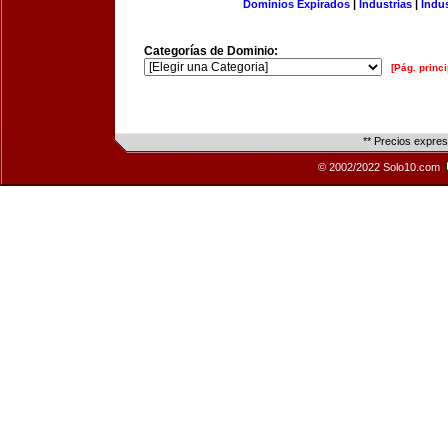
Dominios Expirados
|
Industrias
|
Indu
Categorías de Dominio:
[Pág. princi
** Precios expre
© 2002/2022 Solo10.com