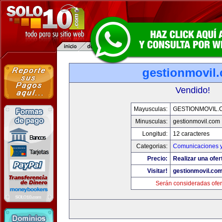
gestionmovil
Vendido!
Mayusculas:
GESTIONMOVIL.
Minusculas:
gestionmovil.com
Longitud:
12 caracteres
Categorias:
Comunicaciones y
Precio:
Realizar una ofer
Visitar!
gestionmovil.co
Serán consideradas ofer