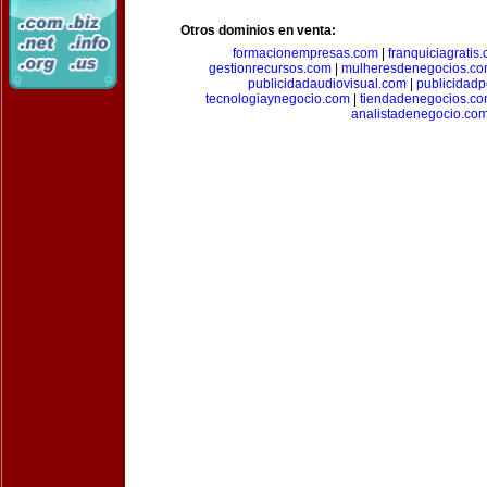
Otros dominios en venta:
formacionempresas.com
|
franquiciagratis
gestionrecursos.com
|
mulheresdenegocios.c
publicidadaudiovisual.com
|
publicidad
tecnologiaynegocio.com
|
tiendadenegocios.c
analistadenegocio.co