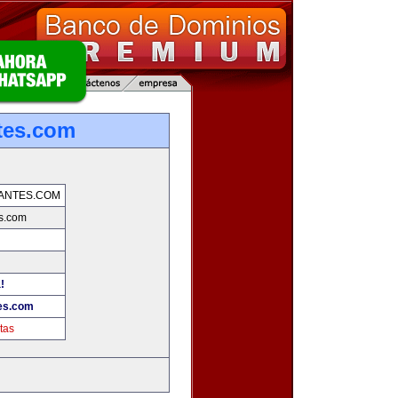
tes.com
ANTES.COM
es.com
!
tes.com
tas