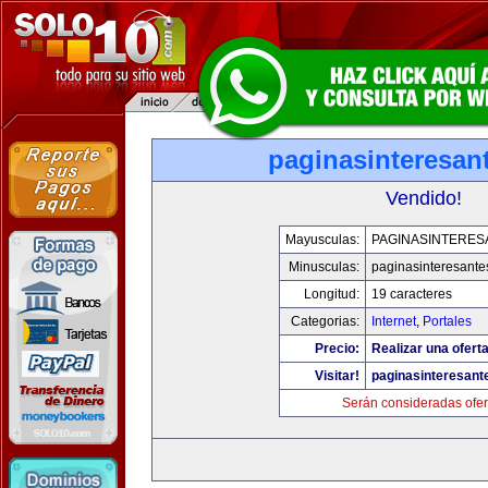
paginasinteresan
Vendido!
Mayusculas:
PAGINASINTERES
Minusculas:
paginasinteresant
Longitud:
19 caracteres
Categorias:
Internet
,
Portales
Precio:
Realizar una oferta
Visitar!
paginasinteresan
Serán consideradas ofer