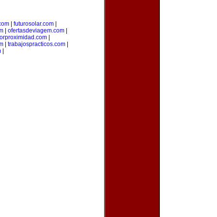
.com
|
futurosolar.com
|
om
|
ofertasdeviagem.com
|
porproximidad.com
|
om
|
trabajospracticos.com
|
m
|