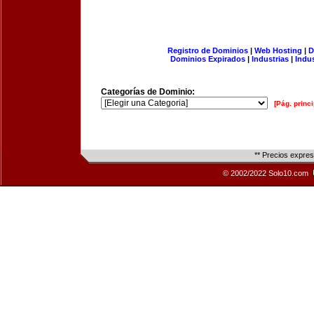
Registro de Dominios
|
Web Hosting
|
D
Dominios Expirados
|
Industrias
|
Indu
Categorías de Dominio:
[Pág. princi
** Precios expre
© 2002/2022 Solo10.com