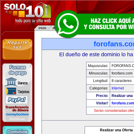
forofans.c
El dueño de este dominio lo ha
Mayusculas:
FOROFANS.
Minusculas:
forofans.com
Longitud:
8 caracteres
Categorias:
Internet
Precio:
Realizar una 
Visitar!
forofans.co
Serán consideradas ofer
Realizar una Oferta