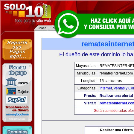
rematesinterne
El dueño de este dominio lo ha
Mayusculas:
REMATESINTERNE
Minusculas:
rematesinternet.com
Longitud:
15 caracteres
Categorias:
Internet
,
Ventas y Co
Precio:
Realizar una oferta!
Visitar!
rematesinternet.co
Serán consideradas ofer
Realizar una Oferta