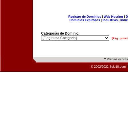
Registro de Dominios
|
Web Hosting
|
D
Dominios Expirados
|
Industrias
|
Indu
Categorías de Dominio:
[Pág. princi
** Precios expre
© 2002/2022 Solo10.com