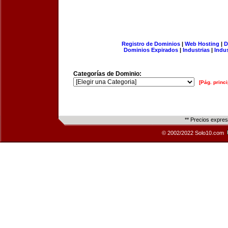
Registro de Dominios
|
Web Hosting
|
D
Dominios Expirados
|
Industrias
|
Indu
Categorías de Dominio:
[Pág. princi
** Precios expre
© 2002/2022 Solo10.com