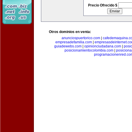
Precio Ofrecido $
Otros dominios en venta:
anunciospuertorico.com
|
cafedemaquina.c
empresadefamilia.com
|
empresasdeinternet.c
guiadewebs.com
|
opinionciudadana.com
|
posi
posicionamientocolombia.com
|
posicion
programacionenred.co