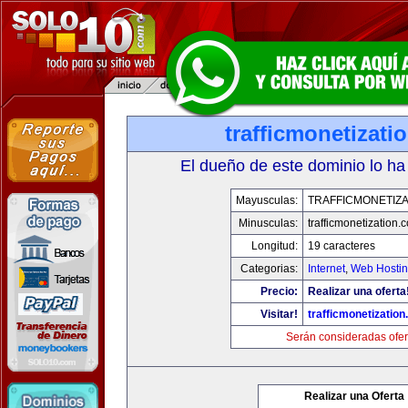
trafficmonetizati
El dueño de este dominio lo ha
Mayusculas:
TRAFFICMONETIZA
Minusculas:
trafficmonetization.
Longitud:
19 caracteres
Categorias:
Internet
,
Web Hostin
Precio:
Realizar una oferta
Visitar!
trafficmonetization
Serán consideradas ofer
Realizar una Oferta