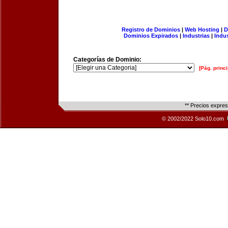
Registro de Dominios
|
Web Hosting
|
D
Dominios Expirados
|
Industrias
|
Indu
Categorías de Dominio:
[Pág. princi
** Precios expre
© 2002/2022 Solo10.com