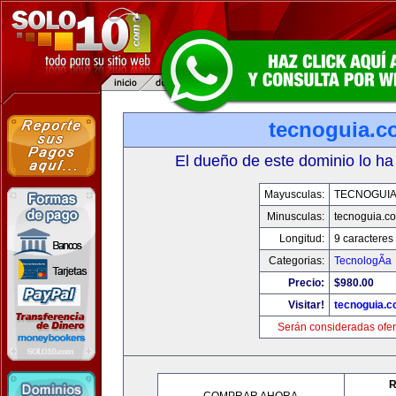
tecnoguia.c
El dueño de este dominio lo ha
Mayusculas:
TECNOGUI
Minusculas:
tecnoguia.c
Longitud:
9 caracteres
Categorias:
TecnologÃ­a
Precio:
$980.00
Visitar!
tecnoguia.
Serán consideradas ofer
R