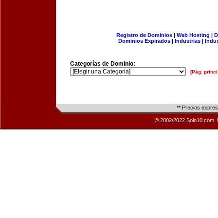
Registro de Dominios
|
Web Hosting
|
D
Dominios Expirados
|
Industrias
|
Indu
Categorías de Dominio:
[Pág. princi
** Precios expre
© 2002/2022 Solo10.com