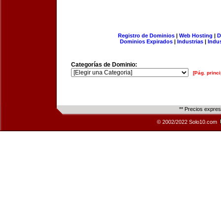
Registro de Dominios
|
Web Hosting
|
D
Dominios Expirados
|
Industrias
|
Indu
Categorías de Dominio:
[Pág. princi
** Precios expre
© 2002/2022 Solo10.com