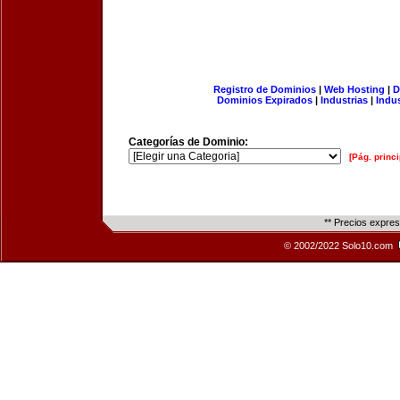
Registro de Dominios
|
Web Hosting
|
D
Dominios Expirados
|
Industrias
|
Indu
Categorías de Dominio:
[Pág. princi
** Precios expre
© 2002/2022 Solo10.com