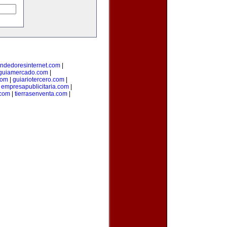
ndedoresinternet.com
|
guiamercado.com
|
com
|
guiariotercero.com
|
|
empresapublicitaria.com
|
com
|
tierrasenventa.com
|