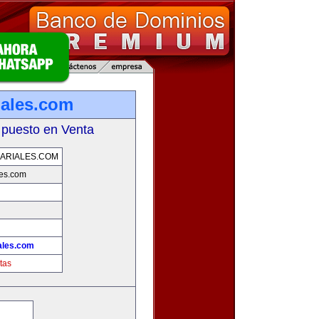
iales.com
 puesto en Venta
ARIALES.COM
les.com
ales.com
tas