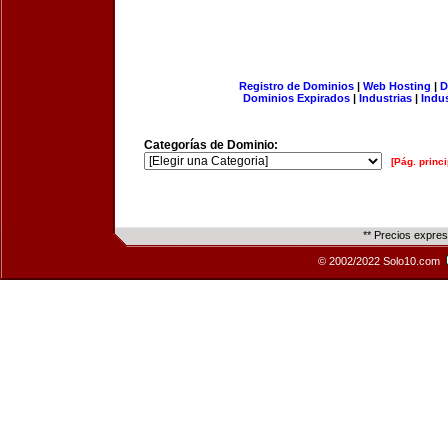
Registro de Dominios
|
Web Hosting
|
D
Dominios Expirados
|
Industrias
|
Indu
Categorías de Dominio:
[Pág. princi
** Precios expre
© 2002/2022 Solo10.com