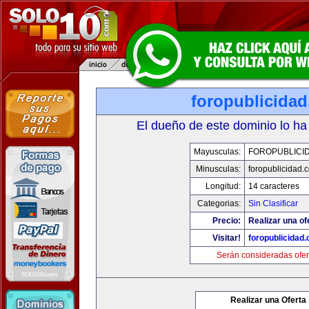
foropublicida
El dueño de este dominio lo ha
Mayusculas:
FOROPUBLICI
Minusculas:
foropublicidad.
Longitud:
14 caracteres
Categorias:
Sin Clasificar
Precio:
Realizar una of
Visitar!
foropublicidad
Serán consideradas ofer
Realizar una Oferta