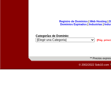
Registro de Dominios
|
Web Hosting
|
D
Dominios Expirados
|
Industrias
|
Indu
Categorías de Dominio:
[Pág. princi
** Precios expre
© 2002/2022 Solo10.com