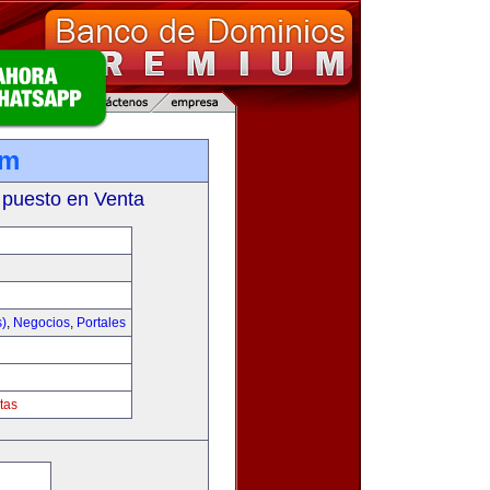
om
 puesto en Venta
s)
,
Negocios
,
Portales
tas