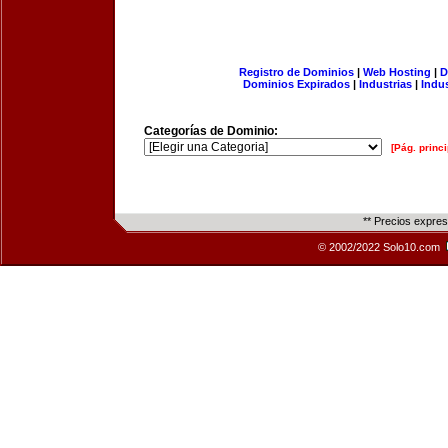
Registro de Dominios
|
Web Hosting
|
D
Dominios Expirados
|
Industrias
|
Indu
Categorías de Dominio:
[Pág. princi
** Precios expre
© 2002/2022 Solo10.com